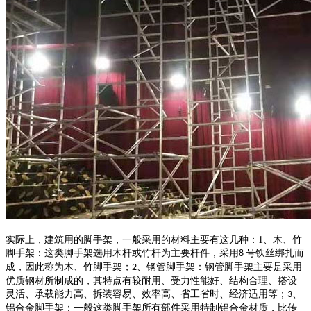
实际上，建筑用的脚手架，一般采用的材料主要有这几种：
1
、木、竹
脚手架：这类脚手架选用木杆或竹杆为主要杆件，采用
号铁丝绑扎而
8
成，因此称为木、竹脚手架；
、钢管脚手架：钢管脚手架主要是采用
2
优质钢材所制成的，其特点有较耐用、受力性能好、结构合理、搭设
灵活、承载能力高、拆装容易、效率高、省工省时、经济适用等；
、
3
铝合金脚手架：一般这类脚手架所有部件采用特制铝合金材质，比传