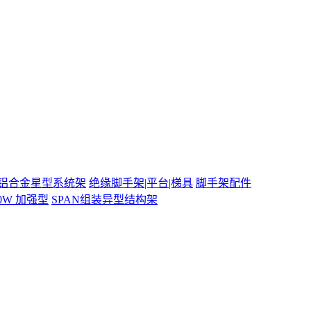
铝合金星型系统架
绝缘脚手架|平台|梯具
脚手架配件
00W 加强型
SPAN组装异型结构架