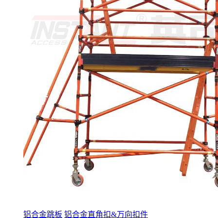
铝合金跳板
铝合金直角扣&万向扣件