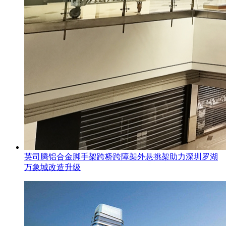
英司腾铝合金脚手架跨桥跨障架外悬挑架助力深圳罗湖
万象城改造升级