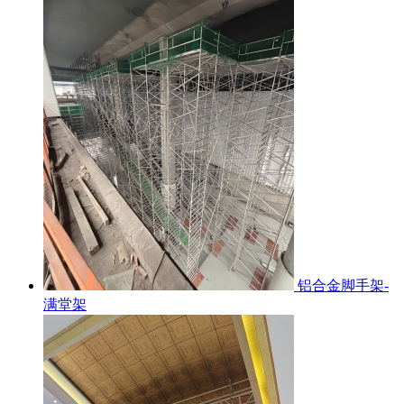
铝合金脚手架-
满堂架