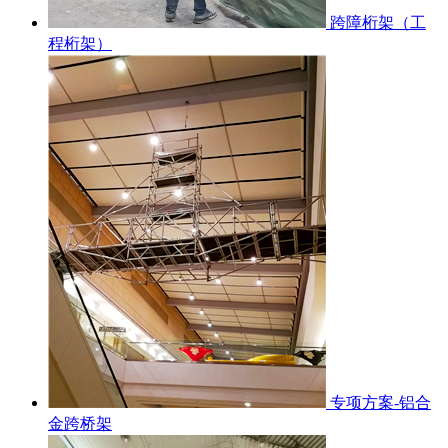
跨障桁架（工
程桁架）
专项方案-铝合
金跨桥架