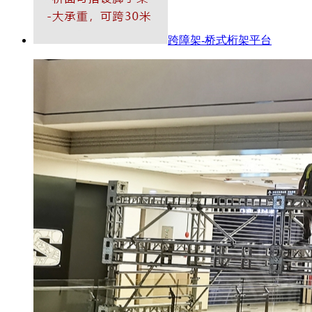
跨障架-桥式桁架平台