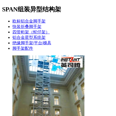
SPAN组装异型结构架
欧标铝合金脚手架
快装折叠脚手架
四管桁架（蛇仔架）
铝合金星型系统架
绝缘脚手架|平台|梯具
脚手架配件