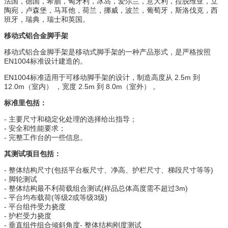
法国，德国，希腊，匈牙利，冰岛，爱尔兰，意大利，拉脱维亚，立
陶宛，卢森堡，马耳他，荷兰，挪威，波兰，葡萄牙，斯洛伐克，西
班牙，瑞典，瑞士和英国。
移动式铝合金脚手架
移动式铝合金脚手架是移动式脚手架的一种产品形式，是严格按照
EN1004标准设计建造的。
EN1004标准适用于可移动脚手架的设计，制造高度从 2.5m 到
12.0m（室内） ，宽度 2.5m 到 8.0m（室外） 。
标准里包括：
- 主要尺寸和稳定化处理的选择给出指导；
- 安全和性能要求；
- 完整工作台的一些信息。
其测试项目包括：
- 整体结构尺寸(包括平台板尺寸、净高、护栏尺寸、梯段尺寸等等)
- 脚轮测试
- 整体结构最不利荷载组合测试(样品总体高度需不超过3m)
- 平台均布载荷(等级2或等级3级)
- 平台组件受力挠度
- 护栏受力挠度
- 垂直组件组合倾斜角度- 整体结构刚度测试