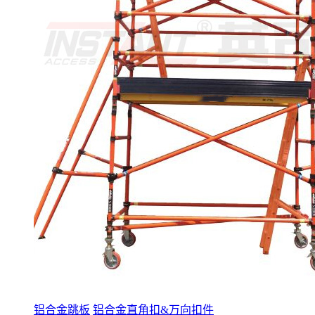
铝合金跳板
铝合金直角扣&万向扣件