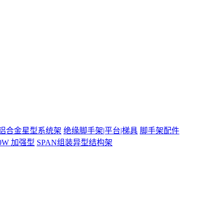
铝合金星型系统架
绝缘脚手架|平台|梯具
脚手架配件
00W 加强型
SPAN组装异型结构架